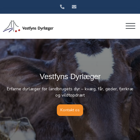
Gå
til
hovedindhold
Sunde dyr – stærke besætninger
kræ
Vi hjælper dig med alt fra sundhedsrådgivning til daglige
udfordringer.
Læs mere