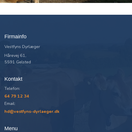
Firmainfo
Vestfyns Dyrlæger
Hårevej 61,
5591 Gelsted
Kontakt
Telefon:
64 79 12 34
Email:
hd@vestfyns-dyrlaeger.dk
Menu